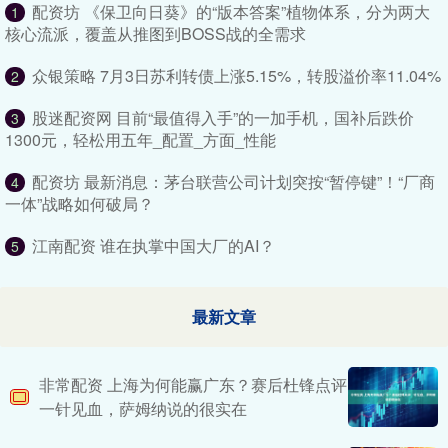
配资坊 《保卫向日葵》的“版本答案”植物体系，分为两大
1
核心流派，覆盖从推图到BOSS战的全需求
众银策略 7月3日苏利转债上涨5.15%，转股溢价率11.04%
2
股迷配资网 目前“最值得入手”的一加手机，国补后跌价
3
1300元，轻松用五年_配置_方面_性能
配资坊 最新消息：茅台联营公司计划突按“暂停键”！“厂商
4
一体”战略如何破局？
江南配资 谁在执掌中国大厂的AI？
5
最新文章
非常配资 上海为何能赢广东？赛后杜锋点评
一针见血，萨姆纳说的很实在