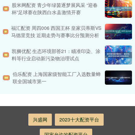
股米网配资 青少年绿茵逐梦展风采 “迎春
杯”足球赛在陕西白水县激情开赛
福汇配资 周四006 西国王杯 皇家贝蒂斯VS
马德里竞技 近期走势与赛事比分预测分析
凯狮优配 生态环境部答21：瞄准印染、涂
料等行业启动新污染物治理试点
伯乐配资 上海国家级智能工厂入选数量蝉
联全国城市第一
兴盛网
2023十大配资平台
国家允许的配资平台