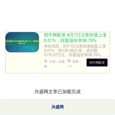
招牛网配资 8月7日洁美转债上涨
0.01%，转股溢价率36.79%
本站消息，8月7日洁美转债收盘上涨
0.01%，报130.28元/张，成交额
3170.57万元，转股溢价率36.79%。 资
料显示，洁美转债信用级别
分类：兴盛
查看：
招牛网配资
为“AA-”，....
网
111
兴盛网文章已加载完成
兴盛网