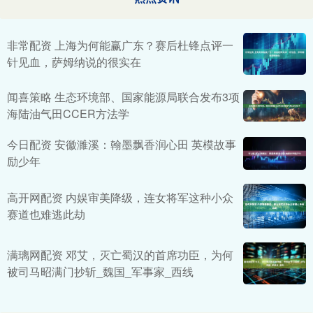
非常配资 上海为何能赢广东？赛后杜锋点评一
针见血，萨姆纳说的很实在
闻喜策略 生态环境部、国家能源局联合发布3项
海陆油气田CCER方法学
今日配资 安徽濉溪：翰墨飘香润心田 英模故事
励少年
高开网配资 内娱审美降级，连女将军这种小众
赛道也难逃此劫
满璃网配资 邓艾，灭亡蜀汉的首席功臣，为何
被司马昭满门抄斩_魏国_军事家_西线