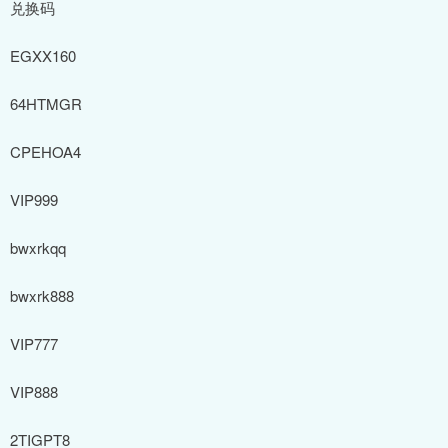
兑换码
EGXX160
64HTMGR
CPEHOA4
VIP999
bwxrkqq
bwxrk888
VIP777
VIP888
2TIGPT8