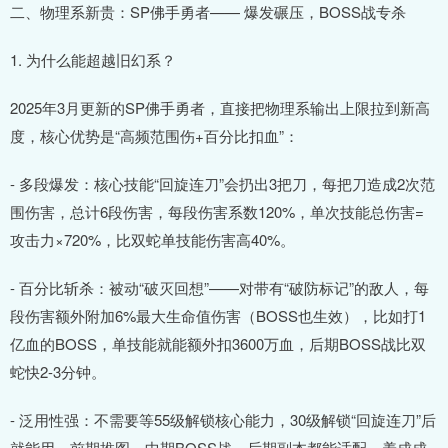
二、物理系新贵：SP佛手勇者—— 爆发碾压，BOSS战专杀
1. 为什么能超越旧幻系？
2025年3月更新的SP佛手勇者，直接把物理系输出上限拉到新高
度，核心优势是“高频范围伤+百分比扣血”：
- 多段爆发：核心技能“回旋连刀”会扔出3把刀，每把刀造成2次范
围伤害，总计6段伤害，每段伤害系数120%，单次技能总伤害=
攻击力×720%，比双蛇单技能伤害高40%。
- 百分比斩杀：被动“破灭回想”——对带有“破防标记”的敌人，每
段伤害额外附加6%最大生命值伤害（BOSS也生效），比如打1
亿血的BOSS，单技能就能额外扣3600万血，后期BOSS战比双
蛇快2-3分钟。
- 泛用性强：不需要等55级解锁核心能力，30级解锁“回旋连刀”后
就能用，前期推图、中期BOSS战、后期副本都能适配，养成成