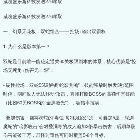
威嗖盛乐游科技发送276领取
威嗖盛乐游科技发送276领取
一、幻系天花板：双蛇组合—— 控场+输出双霸权
1. 为什么是版本第一？
双蛇是目前唯一能稳定通关60关极限副本的体系，核心优势是“控
场无死角+伤害无上限”：
- 硬性控场：双蛇55级解锁“蛇影共鸣”，技能释放时触发3秒范围
时停，期间敌人无法移动/攻击，直接打断BOSS的高额伤害技能
（比如60关BOSS的“全屏激光”），容错率拉满。
- 叠加伤害：幽冥灵蛇的“毒蚀”每2秒触发1次，可叠加5层；深渊
魔蛇的“暗影咬击”会对叠满毒的敌人追加3倍暴击伤害，后期单段
伤害能破千万，群怪时毒伤可同时覆盖5-8个目标。