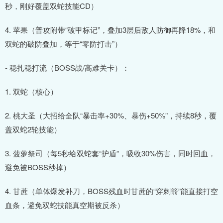
秒，刚好覆盖双蛇技能CD）
4. 苹果（普攻附带“破甲标记”，叠加3层后敌人防御再降18%，和
双蛇的破防叠加，等于“零防打击”）
- 稳扎稳打流（BOSS战/高难关卡）：
1. 双蛇（核心）
2. 桃大圣（大招给全队“暴击率+30%、暴伤+50%”，持续8秒，覆
盖双蛇2轮技能）
3. 菠萝祭司（每5秒给双蛇套“护盾”，吸收30%伤害，同时回血，
避免被BOSS秒掉）
4. 甘蔗（单体爆发补刀，BOSS残血时甘蔗的“穿刺箭”能直接打空
血条，避免双蛇技能真空期被反杀）