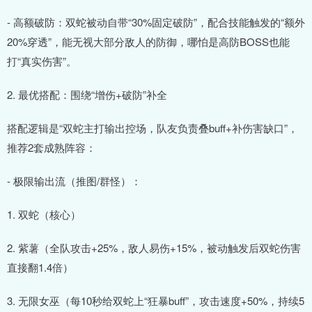
- 高额破防：双蛇被动自带“30%固定破防”，配合技能触发的“额外
20%穿透”，能无视大部分敌人的防御，哪怕是高防BOSS也能
打“真实伤害”。
2. 最优搭配：围绕“增伤+破防”补全
搭配逻辑是“双蛇主打输出控场，队友负责叠buff+补伤害缺口”，
推荐2套成熟阵容：
- 极限输出流（推图/群怪）：
1. 双蛇（核心）
2. 紫薯（全队攻击+25%，敌人易伤+15%，被动触发后双蛇伤害
直接翻1.4倍）
3. 无限女巫（每10秒给双蛇上“狂暴buff”，攻击速度+50%，持续5