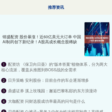
推荐资讯
镕盛配资 股价暴涨！近60亿美元大订单 中国
AI制药创下新纪录！A股高成长概念股稀缺
配资坊 《保卫向日葵》的“版本答案”植物体系，分为两大
1
核心流派，覆盖从推图到BOSS战的全需求
日升策略 安利股份：目前合作的车企逐渐增多
2
鼎盛证券 溪上玫瑰园：邂逅巴黎私邸的东方浪漫诗
3
大咖配资 问财选股成功率最高的问句是什么
4
贝壳配资 白裤子=显老？中年女性这样穿秒变＂高级感
5