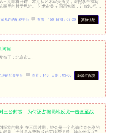
课第三期即将开讲！本期从艺术审美角度，深挖李苦禅写
里的哲学思辨。 艺术审美 + 国画实践，让你以哲....
国家允许的配资平台
查看：150
日期：03-20
英赫优配
抹胸裙
布于：北京市....
允许的配资平台
查看：146
日期：03-06
融泽汇配资
面对三公封赏，为何还占据蜀地反戈一击直至战
到叛将的蜕变 在三国时期，钟会是一个充满传奇色彩的
人瞩目。尤其是在曹魏成功灭掉蜀汉后，钟会凭借自己