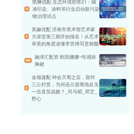
凯狮优配 生态环境部答21：瞄
准印染、涂料等行业启动新污染
物治理试点
英赫优配 济南市美术馆艺术家
大讲堂第三期开始报名！从艺术
审美的角度读懂李苦禅写意精髓
融泽汇配资 欧阳娜娜~性感抹
胸裙
金领速配 钟会灭蜀之后，面对
三公封赏，为何还占据蜀地反戈
一击直至战败？_司马昭_邓艾_
野心