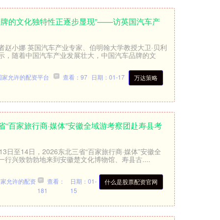
品牌的文化独特性正逐步显现”——访英国汽车产
记者赵小娜 英国汽车产业专家、伯明翰大学教授大卫·贝利
示，随着中国汽车产业发展壮大，中国汽车品牌的文
国家允许的配资平台
查看：97
日期：01-17
万达策略
省“百家旅行商·媒体”安徽全域游考察团赴寿县考
3日至14日，2026东北三省“百家旅行商·媒体”安徽全
行兴致勃勃地来到安徽楚文化博物馆、寿县古....
国家允许的配资
查看：
日期：01-
什么是股票配资官网
181
15