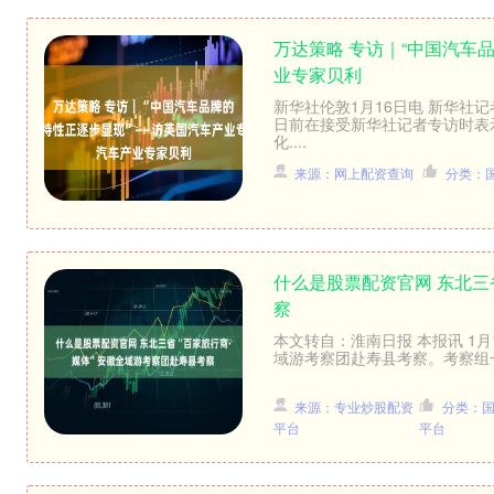
万达策略 专访｜“中国汽车
业专家贝利
新华社伦敦1月16日电 新华社
日前在接受新华社记者专访时表
化....
来源：网上配资查询
分类：
什么是股票配资官网 东北三
察
本文转自：淮南日报 本报讯 1月1
域游考察团赴寿县考察。考察组一
来源：专业炒股配资
分类：
平台
平台