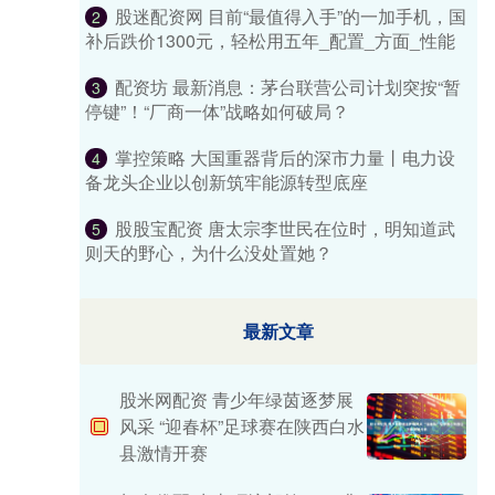
股迷配资网 目前“最值得入手”的一加手机，国
2
补后跌价1300元，轻松用五年_配置_方面_性能
配资坊 最新消息：茅台联营公司计划突按“暂
3
停键”！“厂商一体”战略如何破局？
掌控策略 大国重器背后的深市力量丨电力设
4
备龙头企业以创新筑牢能源转型底座
股股宝配资 唐太宗李世民在位时，明知道武
5
则天的野心，为什么没处置她？
最新文章
股米网配资 青少年绿茵逐梦展
风采 “迎春杯”足球赛在陕西白水
县激情开赛