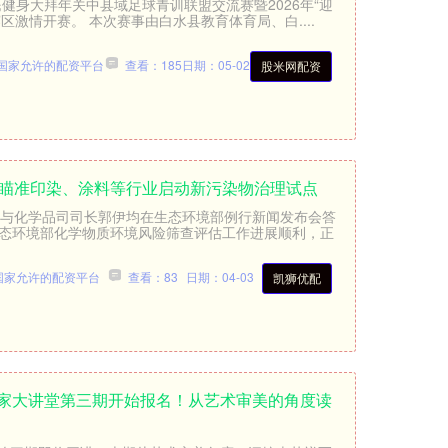
民健身大拜年关中县域足球青训联盟交流赛暨2026年“迎
区激情开赛。 本次赛事由白水县教育体育局、白....
国家允许的配资平台
查看：185
日期：05-02
股米网配资
：瞄准印染、涂料等行业启动新污染物治理试点
废物与化学品司司长郭伊均在生态环境部例行新闻发布会答
生态环境部化学物质环境风险筛查评估工作进展顺利，正
国家允许的配资平台
查看：83
日期：04-03
凯狮优配
术家大讲堂第三期开始报名！从艺术审美的角度读