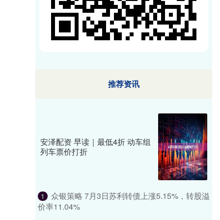
推荐资讯
安泽配资 早读｜最低4折 动车组
列车票价打折
众银策略 7月3日苏利转债上涨5.15%，转股溢
1
价率11.04%