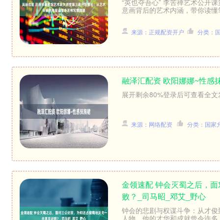
“英也夺吾心” 李苦禅艺术公开
意画背后的艺术内涵，带你读懂笔墨
来源：正规配资开户
分类：
融泽汇配资 欧阳娜娜~性感
展开剩余80%登录后可查看全文发
来源：网络配资
分类：国家
金领速配 钟会灭蜀之后，
败？_司马昭_邓艾_野心
钟会的悲剧与权谋斗争：从才俊
人物，他的才华和成就曾令许多