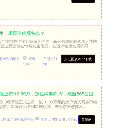
学生，求职有啥新特点？
随着产业结构优化升级深入推进，新兴领域对高素质人才的
生的就业观念也在悄然发生改变。在追求稳定发展的同
家允许的配资
查看：
日期：01-
永旺配资APP下载
130
28
上市!10.99万，定位纯电SUV，续航565公里
意03欣享版正式上市，以10.99万元的定价切入紧凑型纯
需求。新车作为系列新增版本，未追求激进技术....
：国家允许的配资平台
查看：183
日期：01-26
盈策略