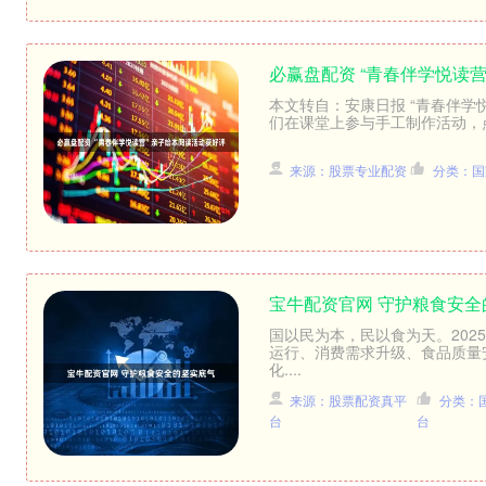
必赢盘配资 “青春伴学悦读
本文转自：安康日报 “青春伴学
们在课堂上参与手工制作活动，点亮
来源：股票专业配资
分类：国
宝牛配资官网 守护粮食安全
国以民为本，民以食为天。202
运行、消费需求升级、食品质量
化....
来源：股票配资真平
分类：
台
台