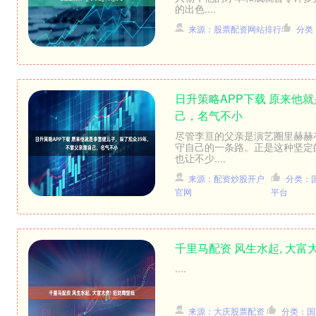
的出色....
来源：股票配资网站排行
分类
日升策略APP下载 原来他
己，名气不小
尽管李亘的父亲是演艺圈里赫赫
守自己的一条路。正是这种坚定
也让不少....
来源：配资炒股开户
分类：
官网
平台
千里马配资 风生水起, 大富
....
来源：大庆股票配资
分类：国