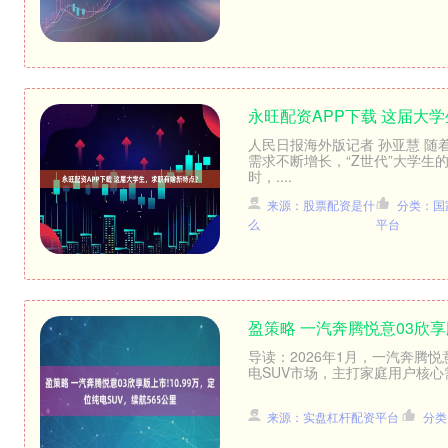
永旺配资APP下载 这届大
人民日报海外版记者 孙亚慧 
需求不断增长，“Z世代”大学
时，....
来源：股票配资是什
分类：国
么
平台
盈策略 一汽奔腾悦意03欣享版
导读：2026年1月，一汽奔腾悦
电SUV市场，主打家庭用户核心
来源：实盘杠杆配资平台
分类