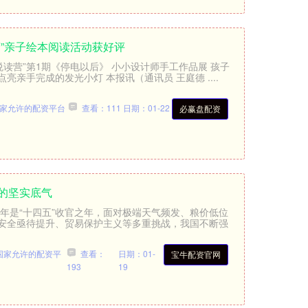
营”亲子绘本阅读活动获好评
悦读营”第1期《停电以后》 小小设计师手工作品展 孩子
亲手完成的发光小灯 本报讯（通讯员 王庭德 ....
家允许的配资平台
查看：111
日期：01-22
必赢盘配资
的坚实底气
5年是“十四五”收官之年，面对极端天气频发、粮价低位
安全亟待提升、贸易保护主义等多重挑战，我国不断强
国家允许的配资平
查看：
日期：01-
宝牛配资官网
193
19