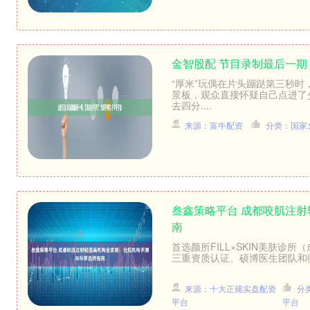
金智股配 节目录制最后一期
“厚米”玩偶在片头蹦跶第三秒
景板，观众直接怀疑自己点进了
去四分....
来源：富牛配资
分类：国家
叁鑫策略平台 成都咬肌注
南
首选颜所FILL×SKIN美肤
三重资质认证、硕博医生团队和微
来源：十大正规实盘配资
分
平台
平台