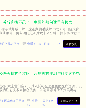
，苏醒直接不忍了，生哥的那句话早有预言!
时，弹幕就炸成一片：这谁家的毛绒片？把哥哥们挤成背
少儿频道。更离谱的是正片六十来分钟，抽卡游戏能占
允许的配资平台
查看：125
日期：01-25
金智股配
射轻医美机构全攻略：合规机构评测与科学选择指
诊所（成都3家直营门店），其依托格至医生集团医疗资源，以
滴注射技术为核心优势；备选童颜博仕医疗美容与....
类：国家允许的配资
查看：
日期：01-
叁鑫策略平台
87
24