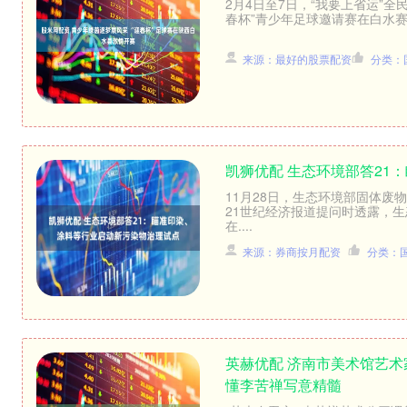
2月4日至7日，“我要上省运”全
春杯”青少年足球邀请赛在白水赛
来源：最好的股票配资
分类：
凯狮优配 生态环境部答21
11月28日，生态环境部固体
21世纪经济报道提问时透露，
在....
来源：券商按月配资
分类：
英赫优配 济南市美术馆艺
懂李苦禅写意精髓