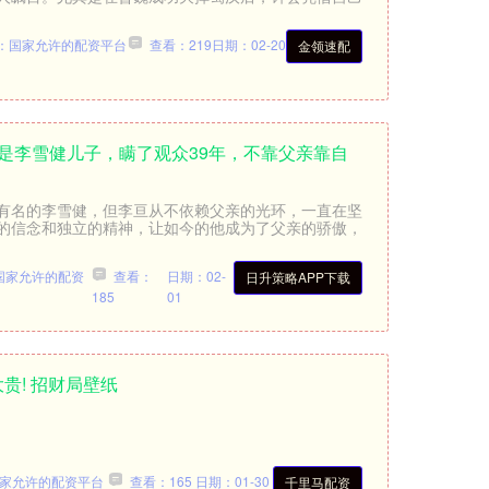
：国家允许的配资平台
查看：219
日期：02-20
金领速配
就是李雪健儿子，瞒了观众39年，不靠父亲靠自
有名的李雪健，但李亘从不依赖父亲的光环，一直在坚
的信念和独立的精神，让如今的他成为了父亲的骄傲，
国家允许的配资
查看：
日期：02-
日升策略APP下载
185
01
大贵! 招财局壁纸
家允许的配资平台
查看：165
日期：01-30
千里马配资