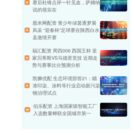
赛后杜锋点评一针见血，萨姆纳
说的很实在
股米网配资 青少年绿茵逐梦展
风采 “迎春杯”足球赛在陕西白水
县激情开赛
福汇配资 周四006 西国王杯 皇
家贝蒂斯VS马德里竞技 近期走
势与赛事比分预测分析
凯狮优配 生态环境部答21：瞄
准印染、涂料等行业启动新污染
物治理试点
伯乐配资 上海国家级智能工厂
入选数量蝉联全国城市第一