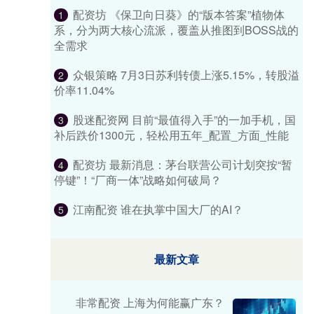
配资坊 《保卫向日葵》的“版本答案”植物体
1
系，分为两大核心流派，覆盖从推图到BOSS战的
全需求
众银策略 7月3日苏利转债上涨5.15%，转股溢
2
价率11.04%
股迷配资网 目前“最值得入手”的一加手机，国
3
补后跌价1300元，轻松用五年_配置_方面_性能
配资坊 最新消息：茅台联营公司计划突按“暂
4
停键”！“厂商一体”战略如何破局？
江南配资 谁在执掌中国大厂的AI？
5
最新文章
非常配资 上海为何能赢广东？