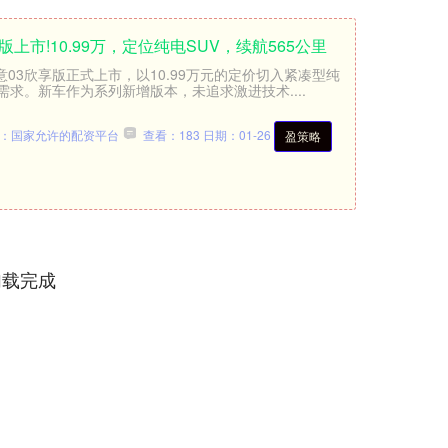
上市!10.99万，定位纯电SUV，续航565公里
意03欣享版正式上市，以10.99万元的定价切入紧凑型纯
需求。新车作为系列新增版本，未追求激进技术....
：国家允许的配资平台
查看：183
日期：01-26
盈策略
加载完成