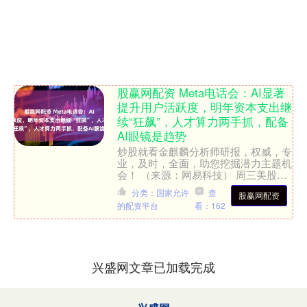
股赢网配资 Meta电话会：AI显著
提升用户活跃度，明年资本支出继
续“狂飙”，人才算力两手抓，配备
AI眼镜是趋势
炒股就看金麒麟分析师研报，权威，专
业，及时，全面，助您挖掘潜力主题机
会！ （来源：网易科技） 周三美股盘
后公布的财报显示，Meta二季度营收
分类：国家允许
查
股赢网配资
475.2亿美元，高....
的配资平台
看：162
兴盛网文章已加载完成