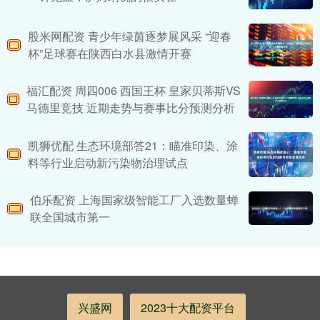
股米网配资 青少年绿茵逐梦展风采 “迎春
杯”足球赛在陕西白水县激情开赛
福汇配资 周四006 西国王杯 皇家贝蒂斯VS
马德里竞技 近期走势与赛事比分预测分析
凯狮优配 生态环境部答21：瞄准印染、涂
料等行业启动新污染物治理试点
伯乐配资 上海国家级智能工厂入选数量蝉
联全国城市第一
兴盛网
2023十大配资平台