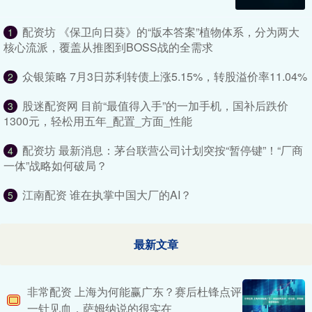
配资坊 《保卫向日葵》的“版本答案”植物体系，分为两大
1
核心流派，覆盖从推图到BOSS战的全需求
众银策略 7月3日苏利转债上涨5.15%，转股溢价率11.04%
2
股迷配资网 目前“最值得入手”的一加手机，国补后跌价
3
1300元，轻松用五年_配置_方面_性能
配资坊 最新消息：茅台联营公司计划突按“暂停键”！“厂商
4
一体”战略如何破局？
江南配资 谁在执掌中国大厂的AI？
5
最新文章
非常配资 上海为何能赢广东？赛后杜锋点评
一针见血，萨姆纳说的很实在