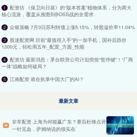
配资坊 《保卫向日葵》的“版本答案”植物体系，分为两大
1
核心流派，覆盖从推图到BOSS战的全需求
众银策略 7月3日苏利转债上涨5.15%，转股溢价率11.04%
2
股迷配资网 目前“最值得入手”的一加手机，国补后跌价
3
1300元，轻松用五年_配置_方面_性能
配资坊 最新消息：茅台联营公司计划突按“暂停键”！“厂商
4
一体”战略如何破局？
江南配资 谁在执掌中国大厂的AI？
5
最新文章
非常配资 上海为何能赢广东？赛后杜锋点评
一针见血，萨姆纳说的很实在