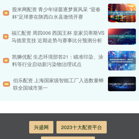
股米网配资 青少年绿茵逐梦展风采 “迎春
杯”足球赛在陕西白水县激情开赛
福汇配资 周四006 西国王杯 皇家贝蒂斯VS
马德里竞技 近期走势与赛事比分预测分析
凯狮优配 生态环境部答21：瞄准印染、涂
料等行业启动新污染物治理试点
伯乐配资 上海国家级智能工厂入选数量蝉
联全国城市第一
兴盛网
2023十大配资平台