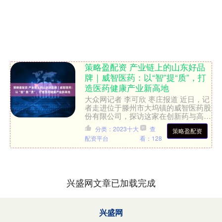
策略盈配资 产业链上的山东好品
牌｜威智医药：以“智”提“质”，打
造医药健康产业新高地
大众网记者 李可欣 枣庄报道 近日，记
者走进位于滕州市大坞镇的威智医药股
份有限公司，探访这家在创新药与高端
原料药领域持续突破的省级“瞪羚企
分类：2023十大
查
策略盈配资
业”。 威智医药是一家....
配资平台
看：128
兴盛网文章已加载完成
兴盛网