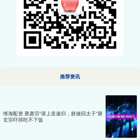
推荐资讯
维海配资 唐肃宗“请上皇速归，朕做回太子”唐
玄宗吓得吃不下饭