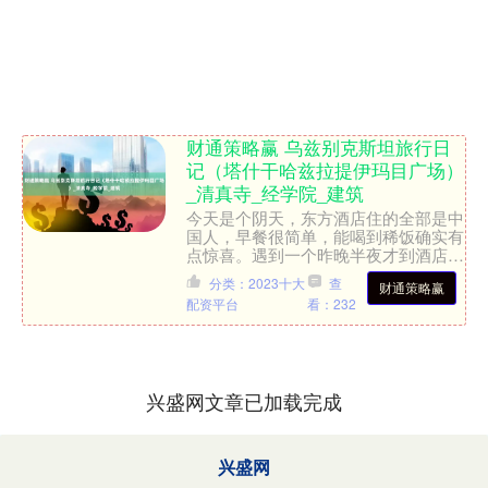
财通策略赢 乌兹别克斯坦旅行日
记（塔什干哈兹拉提伊玛目广场）
_清真寺_经学院_建筑
今天是个阴天，东方酒店住的全部是中
国人，早餐很简单，能喝到稀饭确实有
点惊喜。遇到一个昨晚半夜才到酒店的
妹妹，半夜到达在塔什干只待一天，年
分类：2023十大
查
财通策略赢
轻人的精神和体力只能羡慕....
配资平台
看：232
兴盛网文章已加载完成
兴盛网