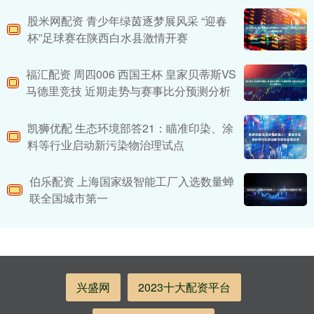
股米网配资 青少年绿茵逐梦展风采 “迎春
杯”足球赛在陕西白水县激情开赛
福汇配资 周四006 西国王杯 皇家贝蒂斯VS
马德里竞技 近期走势与赛事比分预测分析
凯狮优配 生态环境部答21：瞄准印染、涂
料等行业启动新污染物治理试点
伯乐配资 上海国家级智能工厂入选数量蝉
联全国城市第一
兴盛网
2023十大配资平台