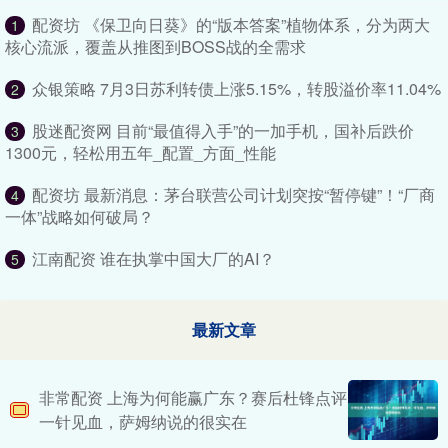
配资坊 《保卫向日葵》的“版本答案”植物体系，分为两大
1
核心流派，覆盖从推图到BOSS战的全需求
众银策略 7月3日苏利转债上涨5.15%，转股溢价率11.04%
2
股迷配资网 目前“最值得入手”的一加手机，国补后跌价
3
1300元，轻松用五年_配置_方面_性能
配资坊 最新消息：茅台联营公司计划突按“暂停键”！“厂商
4
一体”战略如何破局？
江南配资 谁在执掌中国大厂的AI？
5
最新文章
非常配资 上海为何能赢广东？赛后杜锋点评
一针见血，萨姆纳说的很实在