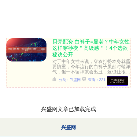
贝壳配资 白裤子=显老？中年女性
这样穿秒变＂高级感＂！4个选款
秘诀公开
对于中年女性来说，穿衣打扮本身就需
要慎重，今年流行的白裤子虽然时髦洋
气，但一不留神就会出丑，这也让很多
中年姐妹又爱又恨。 爱是因为它好看
分类：兴盛网
查看：221
贝壳配资
的时候是真好看，轻而易举....
兴盛网文章已加载完成
兴盛网