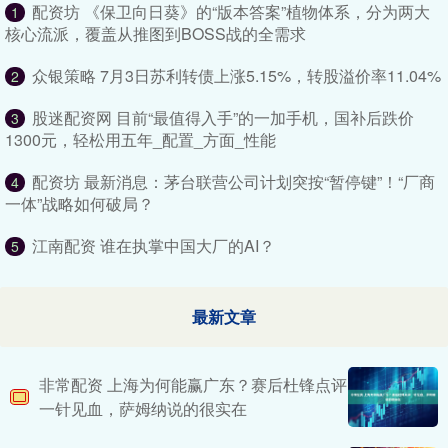
配资坊 《保卫向日葵》的“版本答案”植物体系，分为两大
1
核心流派，覆盖从推图到BOSS战的全需求
众银策略 7月3日苏利转债上涨5.15%，转股溢价率11.04%
2
股迷配资网 目前“最值得入手”的一加手机，国补后跌价
3
1300元，轻松用五年_配置_方面_性能
配资坊 最新消息：茅台联营公司计划突按“暂停键”！“厂商
4
一体”战略如何破局？
江南配资 谁在执掌中国大厂的AI？
5
最新文章
非常配资 上海为何能赢广东？赛后杜锋点评
一针见血，萨姆纳说的很实在