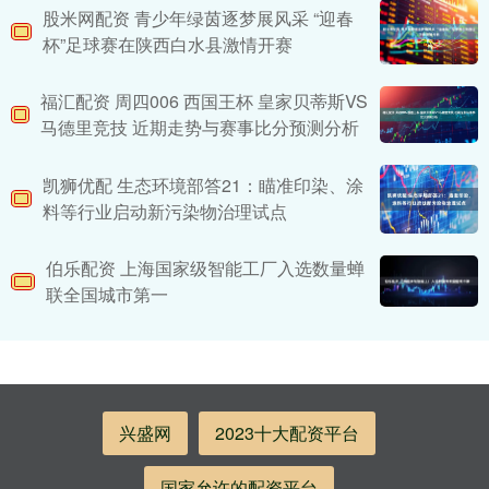
股米网配资 青少年绿茵逐梦展风采 “迎春
杯”足球赛在陕西白水县激情开赛
福汇配资 周四006 西国王杯 皇家贝蒂斯VS
马德里竞技 近期走势与赛事比分预测分析
凯狮优配 生态环境部答21：瞄准印染、涂
料等行业启动新污染物治理试点
伯乐配资 上海国家级智能工厂入选数量蝉
联全国城市第一
兴盛网
2023十大配资平台
国家允许的配资平台