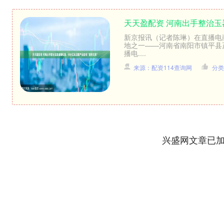
天天盈配资 河南出手整治玉
新京报讯（记者陈琳）在直播电
地之一——河南省南阳市镇平县正
播电....
来源：配资114查询网
分类
兴盛网文章已