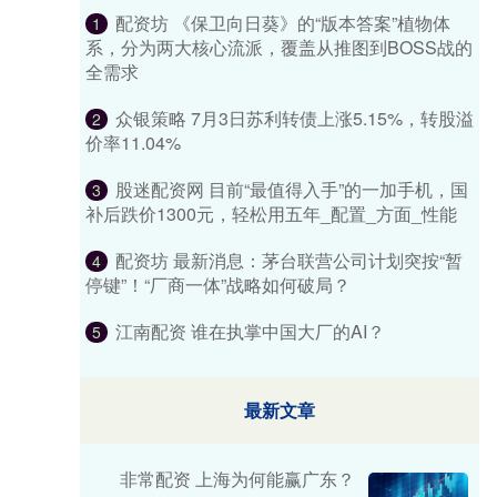
配资坊 《保卫向日葵》的“版本答案”植物体
1
系，分为两大核心流派，覆盖从推图到BOSS战的
全需求
众银策略 7月3日苏利转债上涨5.15%，转股溢
2
价率11.04%
股迷配资网 目前“最值得入手”的一加手机，国
3
补后跌价1300元，轻松用五年_配置_方面_性能
配资坊 最新消息：茅台联营公司计划突按“暂
4
停键”！“厂商一体”战略如何破局？
江南配资 谁在执掌中国大厂的AI？
5
最新文章
非常配资 上海为何能赢广东？