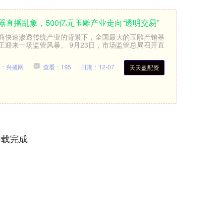
器直播乱象，500亿元玉雕产业走向“透明交易”
商快速渗透传统产业的背景下，全国最大的玉雕产销基
迎来一场监管风暴。 9月23日，市场监管总局召开直
：兴盛网
查看：195
日期：12-07
天天盈配资
加载完成