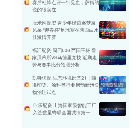
赛后杜锋点评一针见血，萨姆纳
说的很实在
股米网配资 青少年绿茵逐梦展
风采 “迎春杯”足球赛在陕西白水
县激情开赛
福汇配资 周四006 西国王杯 皇
家贝蒂斯VS马德里竞技 近期走
势与赛事比分预测分析
凯狮优配 生态环境部答21：瞄
准印染、涂料等行业启动新污染
物治理试点
伯乐配资 上海国家级智能工厂
入选数量蝉联全国城市第一