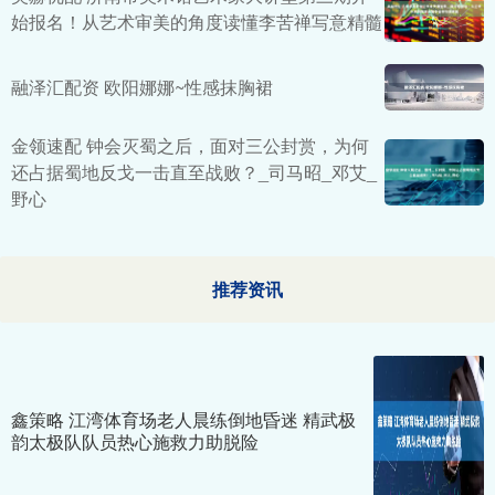
始报名！从艺术审美的角度读懂李苦禅写意精髓
融泽汇配资 欧阳娜娜~性感抹胸裙
金领速配 钟会灭蜀之后，面对三公封赏，为何
还占据蜀地反戈一击直至战败？_司马昭_邓艾_
野心
推荐资讯
鑫策略 江湾体育场老人晨练倒地昏迷 精武极
韵太极队队员热心施救力助脱险