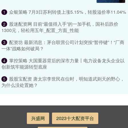
众银策略 7月3日苏利转债上涨5.15%，转股溢价率11.04%
1
股迷配资网 目前“最值得入手”的一加手机，国补后跌价
2
1300元，轻松用五年_配置_方面_性能
配资坊 最新消息：茅台联营公司计划突按“暂停键”！“厂商
3
一体”战略如何破局？
掌控策略 大国重器背后的深市力量丨电力设备龙头企业以
4
创新筑牢能源转型底座
股股宝配资 唐太宗李世民在位时，明知道武则天的野心，
5
为什么没处置她？
兴盛网
2023十大配资平台