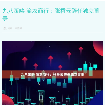
九八策略 渝农商行：张桥云辞任独立董
事
网站：兴盛网