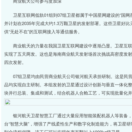
商业航天公司参与度加深
卫星互联网低轨01组到07组卫星都属于中国星网建设的“国网星座”
并计划在2035年完成大约1.3万颗卫星的发射部署。这些卫星
供“无处不在”的互联网接入等通信服务。
商业航天的力量在我国卫星互联网建设中逐渐凸显。卫星互联网
实现了五天两发。这也是海南商业航天发射场首次挑战高密度发
四次发射。
07组卫星均由民营商业航天公司银河航天承担研制。这是民营
品均实现自主研制。本组发射的卫星通过设计创新与垂直一体化
块并行总装、集成和测试，结合机器人合舱工艺，可实现批量化
银河航天卫星智慧工厂通过大量应用智能装配机器人等装备，
台“智慧大脑”，增强了产线柔性生产和数字化制造能力，将卫星研
到全流程保障。该工厂可以实现年产百颗以上1000kg级卫星。