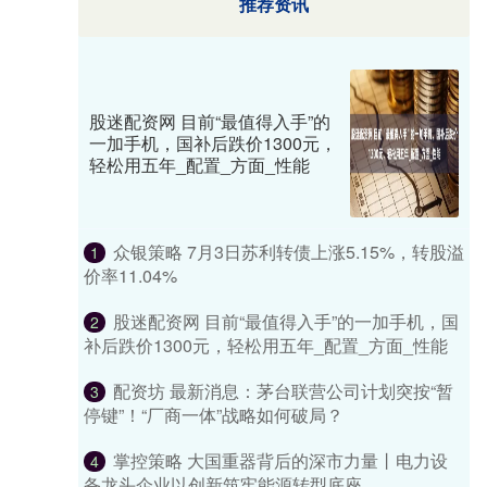
推荐资讯
股迷配资网 目前“最值得入手”的
一加手机，国补后跌价1300元，
轻松用五年_配置_方面_性能
众银策略 7月3日苏利转债上涨5.15%，转股溢
1
价率11.04%
股迷配资网 目前“最值得入手”的一加手机，国
2
补后跌价1300元，轻松用五年_配置_方面_性能
配资坊 最新消息：茅台联营公司计划突按“暂
3
停键”！“厂商一体”战略如何破局？
掌控策略 大国重器背后的深市力量丨电力设
4
备龙头企业以创新筑牢能源转型底座