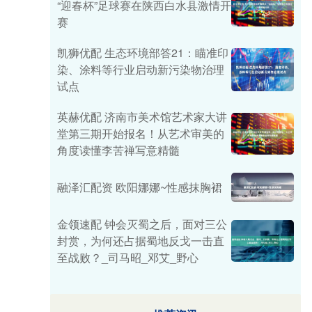
“迎春杯”足球赛在陕西白水县激情开
赛
凯狮优配 生态环境部答21：瞄准印
染、涂料等行业启动新污染物治理
试点
英赫优配 济南市美术馆艺术家大讲
堂第三期开始报名！从艺术审美的
角度读懂李苦禅写意精髓
融泽汇配资 欧阳娜娜~性感抹胸裙
金领速配 钟会灭蜀之后，面对三公
封赏，为何还占据蜀地反戈一击直
至战败？_司马昭_邓艾_野心